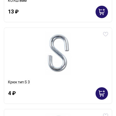
КОУШ 8мм
13 ₽
Крюк тип S 3
4 ₽